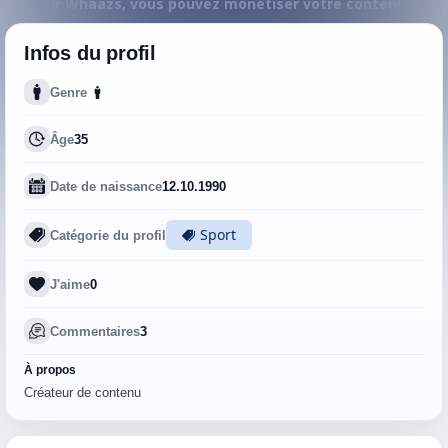
Sur Whaazs, vous pouvez monétiser votre contenu.
Infos du profil
Genre
Âge
35
Date de naissance
12.10.1990
Sport
Catégorie du profil
J'aime
0
Commentaires
3
À propos
Créateur de contenu