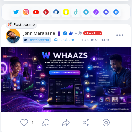
Post boosté
John Marabane
Hors ligne
-
@marabane
- il y a une semaine
Développeur
1