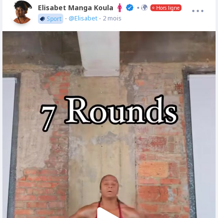
Elisabet Manga Koula
Hors ligne
-
@Elisabet
- 2 mois
Sport