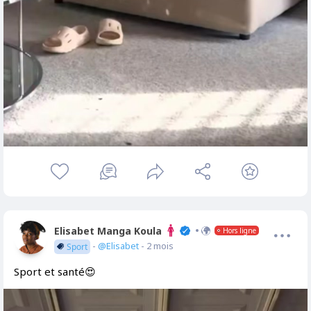
Elisabet Manga Koula
Hors ligne
-
@Elisabet
- 2 mois
Sport
Sport et santé😍