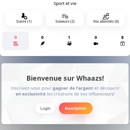
Sport et vie
Suivre (1)
Suiveurs (2)
Vos abonnés (0)
9
0
1
0
8
Bienvenue sur Whaazs!
Inscrivez-vous pour
gagner de l'argent
et découvrir
en exclusivité
les créations de vos influenceurs!
Login
Inscription