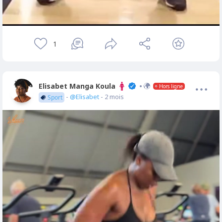
1
Elisabet Manga Koula
Hors ligne
-
@Elisabet
- 2 mois
Sport