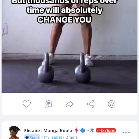
Elisabet Manga Koula
Hors ligne
-
@Elisabet
- 2 mois
Sport